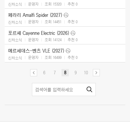
운영자
조회 15320
추천
0
신차소식
페라리 Amalfi Spider (2027)
운영자
조회 14451
추천
0
신차소식
포르셰 Cayenne Electric (2026)
운영자
조회 14124
추천
0
신차소식
메르세데스-벤츠 VLE (2027)
운영자
조회 16499
추천
0
신차소식
6
7
8
9
10