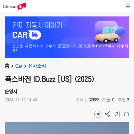
소소한 자동차 라이프부터 궁금증까지, 로그인 후 CAR톡에서 나누세
요!
홈
Car
신차소식
폭스바겐 ID.Buzz [US] (2025)
운영자
2024-11-18 14:44
조회수
32688
댓글
0
추천
3