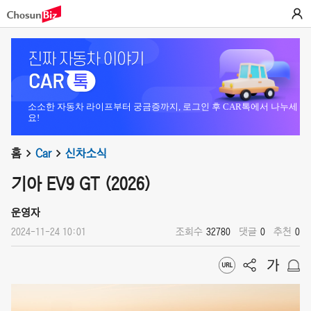
소소한 자동차 라이프부터 궁금증까지, 로그인 후 CAR톡에서 나누세
요!
홈
Car
신차소식
기아 EV9 GT (2026)
운영자
2024-11-24 10:01
조회수
32780
댓글
0
추천
0