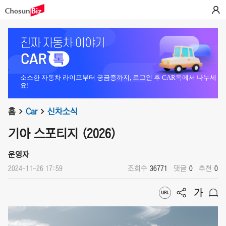
소소한 자동차 라이프부터 궁금증까지, 로그인 후 CAR톡에서 나누세
요!
홈
Car
신차소식
기아 스포티지 (2026)
운영자
2024-11-26 17:59
조회수
36771
댓글
0
추천
0