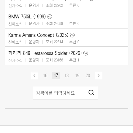
운영자
조회 22202
추천
0
신차소식
BMW 750iL (1999)
운영자
조회 24098
추천
0
신차소식
Karma Amaris Concept (2025)
운영자
조회 22314
추천
0
신차소식
페라리 849 Testarossa Spider (2026)
운영자
조회 23166
추천
1
신차소식
16
17
18
19
20