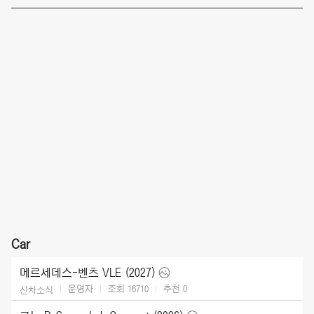
Car
메르세데스-벤츠 VLE (2027)
운영자
조회 16710
추천
0
신차소식