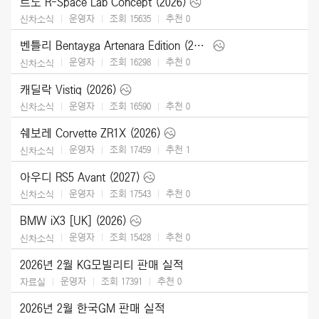
르노 R-Space Lab Concept (2026)
운영자
조회 15635
추천
0
신차소식
벤틀리 Bentayga Artenara Edition (2027)
운영자
조회 16298
추천
0
신차소식
캐딜락 Vistiq (2026)
운영자
조회 16590
추천
0
신차소식
쉐보레 Corvette ZR1X (2026)
운영자
조회 17459
추천
1
신차소식
아우디 RS5 Avant (2027)
운영자
조회 17543
추천
0
신차소식
BMW iX3 [UK] (2026)
운영자
조회 15428
추천
0
신차소식
2026년 2월 KG모빌리티 판매 실적
운영자
조회 17391
추천
0
자료실
2026년 2월 한국GM 판매 실적