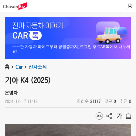
소소한 자동차 라이프부터 궁금증까지, 로그인 후 CAR톡에서 나누세
요!
홈
Car
신차소식
기아 K4 (2025)
운영자
2024-12-17 11:12
조회수
31117
댓글
0
추천
0