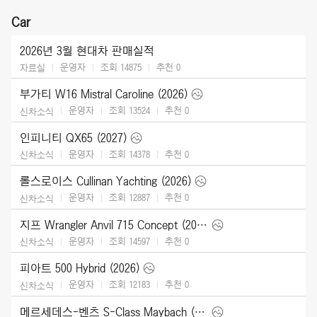
Car
2026년 3월 현대차 판매실적
운영자
조회 14875
추천
0
자료실
부가티 W16 Mistral Caroline (2026)
운영자
조회 13524
추천
0
신차소식
인피니티 QX65 (2027)
운영자
조회 14378
추천
0
신차소식
롤스로이스 Cullinan Yachting (2026)
운영자
조회 12887
추천
0
신차소식
지프 Wrangler Anvil 715 Concept (2026)
운영자
조회 14597
추천
0
신차소식
피아트 500 Hybrid (2026)
운영자
조회 12183
추천
0
신차소식
메르세데스-벤츠 S-Class Maybach (2027)