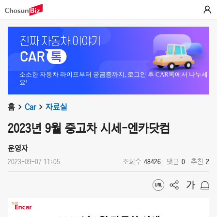
소소한 자동차 라이프부터 궁금증까지, 로그인 후 CAR톡에서 나누세
요!
홈
Car
자료실
2023년 9월 중고차 시세-엔카닷컴
운영자
2023-09-07 11:05
조회수
48426
댓글
0
추천
2