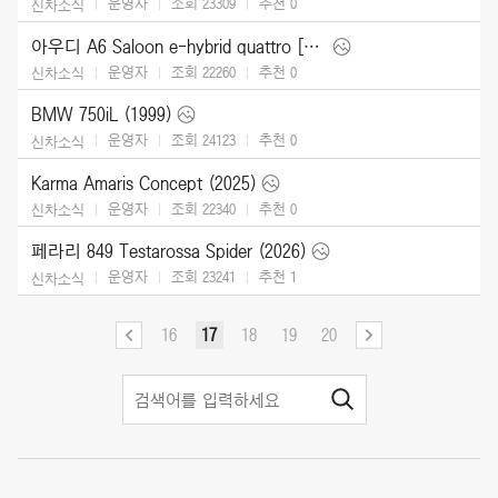
운영자
조회 23309
추천
0
신차소식
아우디 A6 Saloon e-hybrid quattro [UK] (2026)
운영자
조회 22260
추천
0
신차소식
BMW 750iL (1999)
운영자
조회 24123
추천
0
신차소식
Karma Amaris Concept (2025)
운영자
조회 22340
추천
0
신차소식
페라리 849 Testarossa Spider (2026)
운영자
조회 23241
추천
1
신차소식
16
17
18
19
20