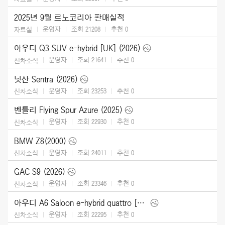
2025년 9월 르노코리아 판매실적
운영자
조회 21208
추천
0
자료실
아우디 Q3 SUV e-hybrid [UK] (2026)
운영자
조회 21641
추천
0
신차소식
닛산 Sentra (2026)
운영자
조회 23253
추천
0
신차소식
벤틀리 Flying Spur Azure (2025)
운영자
조회 22930
추천
0
신차소식
BMW Z8(2000)
운영자
조회 24011
추천
0
신차소식
GAC S9 (2026)
운영자
조회 23346
추천
0
신차소식
아우디 A6 Saloon e-hybrid quattro [UK] (2026)
운영자
조회 22295
추천
0
신차소식