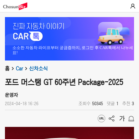
소소한 자동차 라이프부터 궁금증까지, 로그인 후 CAR톡에서 나누세
요!
홈
Car
신차소식
포드 머스탱 GT 60주년 Package-2025
운영자
2024-04-18 16:26
조회수
50345
댓글
1
추천
3