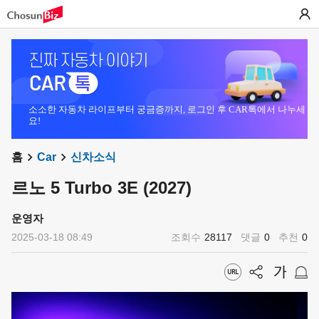
소소한 자동차 라이프부터 궁금증까지, 로그인 후 CAR톡에서 나누세
요!
홈
Car
신차소식
르노 5 Turbo 3E (2027)
운영자
2025-03-18 08:49
조회수
28117
댓글
0
추천
0